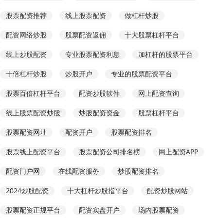
股票配资推荐
线上股票配资
做杠杆炒股
配资网络炒股
股票配资返佣
十大股票杠杆平台
线上炒股配资
专业股票配资利息
加杠杆的股票平台
十倍杠杆炒股
炒股开户
专业的股票配资平台
股票百倍杠杆平台
配资炒股软件
网上配资查询
线上股票配资炒股
炒股配资资金
股票杠杆平台
股票配资网址
配资开户
股票配资排名
股票线上配资平台
股票配资公司排名榜
网上配资APP
配资门户网
在线配资服务
炒股配资排名
2024炒股配资
十大杠杆炒股指平台
配资炒股网站
股票配资正规平台
配资实盘开户
场内股票配资