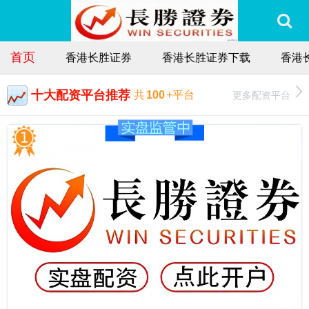
首页
香港长胜证券
香港长胜证券下载
香港
十大配资平台推荐
更多配资平台
共
100
+平台