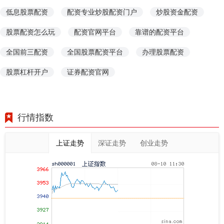
低息股票配资
配资专业炒股配资门户
炒股资金配资
股票配资怎么玩
配资官网平台
靠谱的配资平台
全国前三配资
全国股票配资平台
办理股票配资
股票杠杆开户
证券配资官网
行情指数
上证走势
深证走势
创业走势