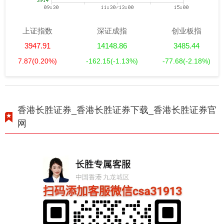
上证指数
深证成指
创业板指
3947.91
14148.86
3485.44
7.87
(0.20%)
-162.15
(-1.13%)
-77.68
(-2.18%)
香港长胜证券_香港长胜证券下载_香港长胜证券官
网