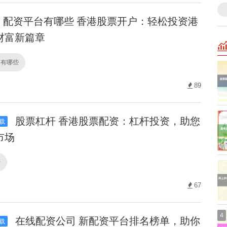
配资平台有哪些 香港股票开户：轻松投资港
财富新篇章
台有哪些
89
股票杠杆 香港股票配资：杠杆投资，助您
载
市场
杆
67
4
在线配资公司 新配资平台排名榜单，助你
载