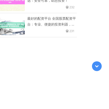
选：安全可靠，助您投资！
232
最好的配资平台 全国股票配资平
台：专业、便捷的投资利器，助
力
231