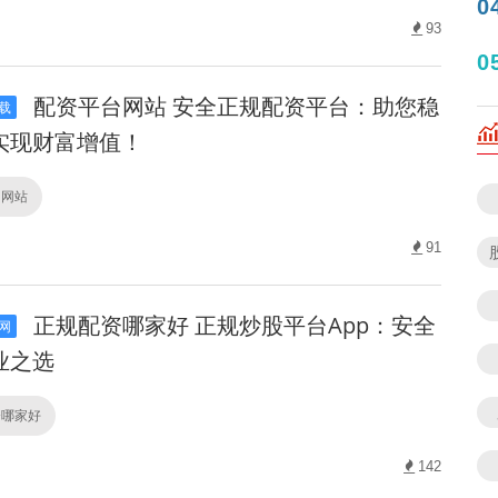
0
93
0
配资平台网站 安全正规配资平台：助您稳
载
实现财富增值！
台网站
91
正规配资哪家好 正规炒股平台App：安全
网
业之选
资哪家好
142