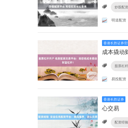
炒股配
明道配资
香港长胜证券官
成本撬动
股票杠
易投配资
香港长胜证券
心交易
配资经