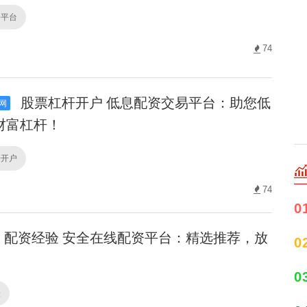
资平台
74
股票杠杆开户 低息配资交易平台：助您低
网
财富杠杆！
杆开户
74
0
配资经验 安全在线配资平台：精选推荐，放
0
0
验