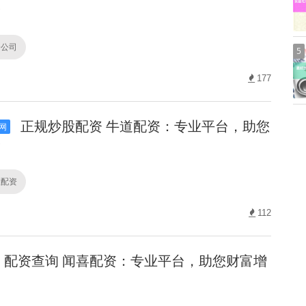
！
资公司
5
177
正规炒股配资 牛道配资：专业平台，助您
网
！
股配资
112
配资查询 闻喜配资：专业平台，助您财富增