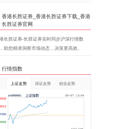
香港长胜证券_香港长胜证券下载_香港
长胜证券官网
港长胜证券-长胜证券实时同步沪深行情数
，助您精准洞察市场动态，决策更高效。
行情指数
上证走势
深证走势
创业走势