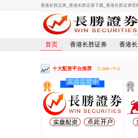
香港长胜证券_香港长胜证券下载_香港长胜证券官
首页
香港长胜证券
香港长
十大配资平台推荐
共
100
+平台