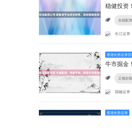
稳健投资
在线配
长江证券
香港长胜证券官
牛市掘金
正规炒
国融证券
香港长胜证券
值