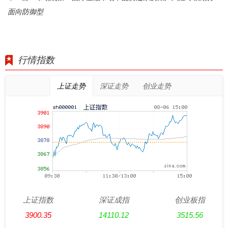
面向防御型
行情指数
上证走势
深证走势
创业走势
上证指数
深证成指
创业板指
3900.35
14110.12
3515.56