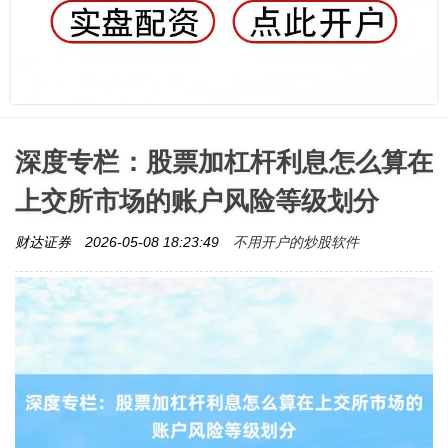
深度专栏：股票加杠杆利息怎么算在
上交所市场的账户风险等级划分
不用开户的炒股软件
财达证券
2026-05-08 18:23:49