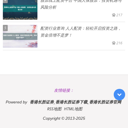
股票线上配资平台 中国人保股票：投资机遇与
风险分析
217
5
配资行业查询 人人配资：轻松开启投资之路，
资金倍增不是梦！
216
友情链接：
香港长胜证券_香港长胜证券下载_香港长胜证券官网
Powered by
RSS地图
HTML地图
Copyright
© 2013-2025