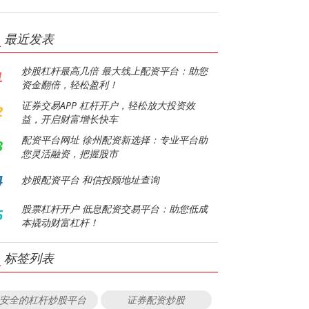
最近发表
炒股杠杆最高几倍 最大线上配资平台：助您
1
资金翻倍，轻松盈利！
证券交易APP 杠杆开户，轻松放大投资效
2
益，开启财富增长快车
配资平台网址 徐州配资新选择：专业平台助
3
您灵活融资，把握股市
4
炒股配资平台 和信投顾地址查询
股票杠杆开户 低息配资交易平台：助您低成
5
本撬动财富杠杆！
标签列表
安全的杠杆炒股平台
证券配资炒股