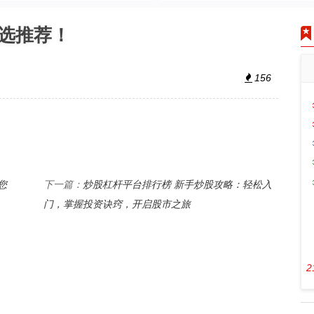
选推荐！
156
您
炒股杠杆平台排行榜 新手炒股攻略：轻松入
下一篇：
门，掌握投资诀窍，开启股市之旅
2