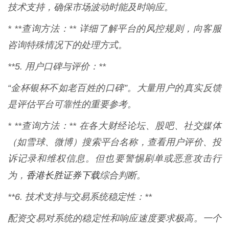
技术支持，确保市场波动时能及时响应。
* **查询方法：** 详细了解平台的风控规则，向客服
咨询特殊情况下的处理方式。
**5. 用户口碑与评价：**
“金杯银杯不如老百姓的口碑”。大量用户的真实反馈
是评估平台可靠性的重要参考。
* **查询方法：** 在各大财经论坛、股吧、社交媒体
（如雪球、微博）搜索平台名称，查看用户评价、投
诉记录和维权信息。但也要警惕刷单或恶意攻击行
香港长胜证券下载
为，
综合判断。
**6. 技术支持与交易系统稳定性：**
配资交易对系统的稳定性和响应速度要求极高。一个