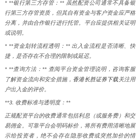
* **银行第三方存管：** 虽然配资公司通常不具备银
行第三方存管资质，但其自有资金与客户资金应严格
分离，并由合作银行进行托管。平台应提供相关证明
或说明。
* **资金划转流程透明：** 出入金流程是否清晰、快
捷，是否存在不合理的限制或延迟。
* **查询方法：** 查阅平台资金管理说明，咨询客服
香港长胜证券下载
了解资金流向和安全措施，
关注用
户出入金的评价。
**3. 收费标准与透明度：**
正规配资平台的收费通常包括利息（或服务费）和交
易佣金。可靠平台会明码标价，将所有费用清晰地展
示给投资者，绝不会存在隐形收费或突然加价的情