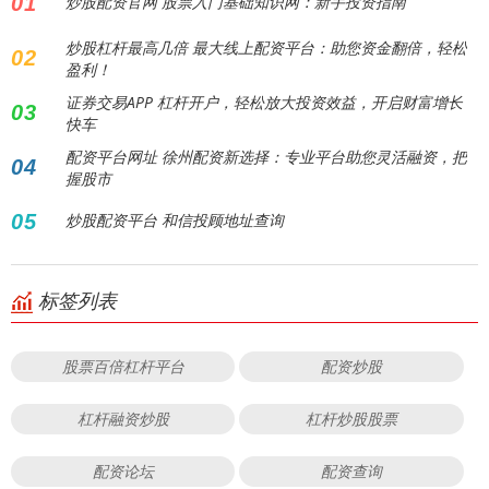
01
炒股配资官网 股票入门基础知识网：新手投资指南
炒股杠杆最高几倍 最大线上配资平台：助您资金翻倍，轻松
02
盈利！
证券交易APP 杠杆开户，轻松放大投资效益，开启财富增长
03
快车
配资平台网址 徐州配资新选择：专业平台助您灵活融资，把
04
握股市
05
炒股配资平台 和信投顾地址查询
标签列表
股票百倍杠杆平台
配资炒股
杠杆融资炒股
杠杆炒股股票
配资论坛
配资查询