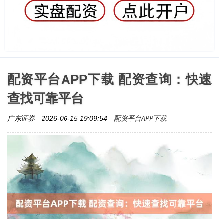
配资平台APP下载 配资查询：快速
查找可靠平台
配资平台APP下载
广东证券
2026-06-15 19:09:54