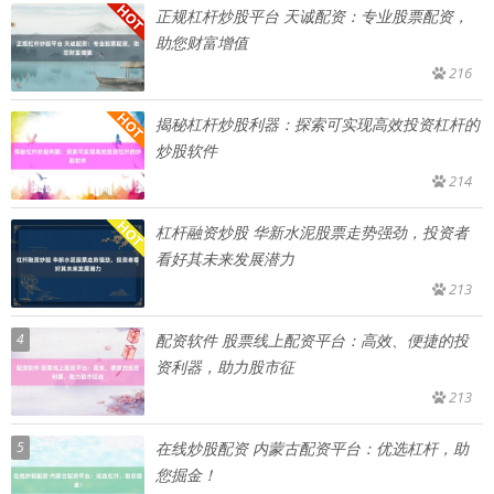
正规杠杆炒股平台 天诚配资：专业股票配资，
助您财富增值
216
揭秘杠杆炒股利器：探索可实现高效投资杠杆的
炒股软件
214
杠杆融资炒股 华新水泥股票走势强劲，投资者
看好其未来发展潜力
213
4
配资软件 股票线上配资平台：高效、便捷的投
资利器，助力股市征
213
5
在线炒股配资 内蒙古配资平台：优选杠杆，助
您掘金！