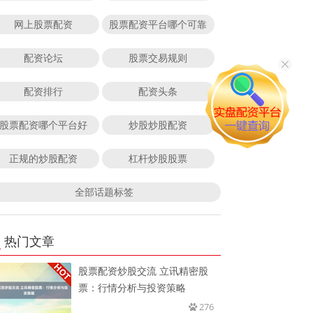
网上股票配资
股票配资平台哪个可靠
配资论坛
股票交易规则
配资排行
配资头条
股票配资哪个平台好
炒股炒股配资
正规的炒股配资
杠杆炒股股票
全部话题标签
热门文章
股票配资炒股交流 立讯精密股
票：行情分析与投资策略
276