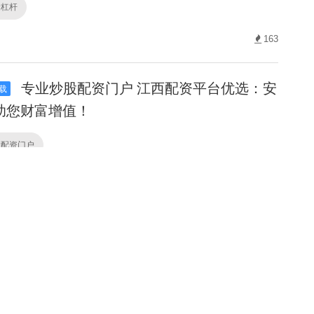
金杠杆
163
专业炒股配资门户 江西配资平台优选：安
载
助您财富增值！
股配资门户
207
股票杠杆交易平台 湖北配资平台：优选安
载
助您财富增值
杆交易平台